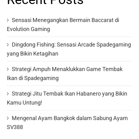
Sensasi Menegangkan Bermain Baccarat di
Evolution Gaming
Dingdong Fishing: Sensasi Arcade Spadegaming
yang Bikin Ketagihan
Strategi Ampuh Menaklukkan Game Tembak
Ikan di Spadegaming
Strategi Jitu Tembak Ikan Habanero yang Bikin
Kamu Untung!
Mengenal Ayam Bangkok dalam Sabung Ayam
SV388