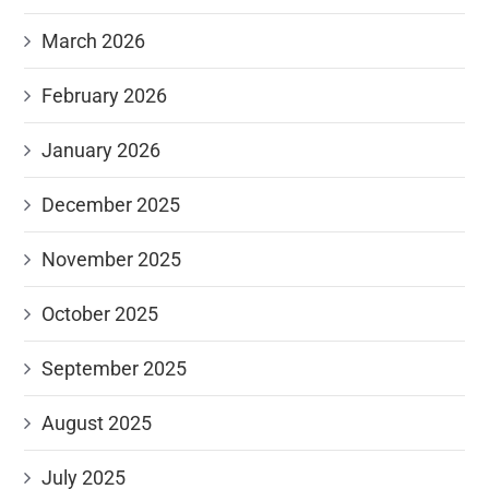
March 2026
February 2026
January 2026
December 2025
November 2025
October 2025
September 2025
August 2025
July 2025