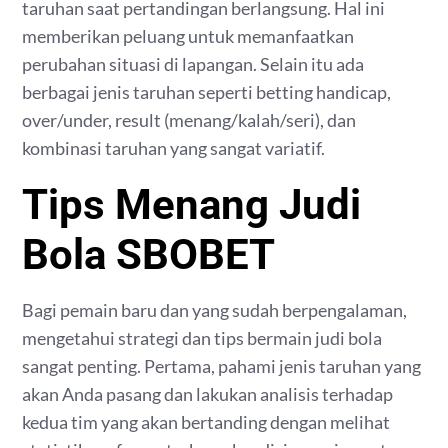
taruhan saat pertandingan berlangsung. Hal ini
memberikan peluang untuk memanfaatkan
perubahan situasi di lapangan. Selain itu ada
berbagai jenis taruhan seperti betting handicap,
over/under, result (menang/kalah/seri), dan
kombinasi taruhan yang sangat variatif.
Tips Menang Judi
Bola SBOBET
Bagi pemain baru dan yang sudah berpengalaman,
mengetahui strategi dan tips bermain judi bola
sangat penting. Pertama, pahami jenis taruhan yang
akan Anda pasang dan lakukan analisis terhadap
kedua tim yang akan bertanding dengan melihat