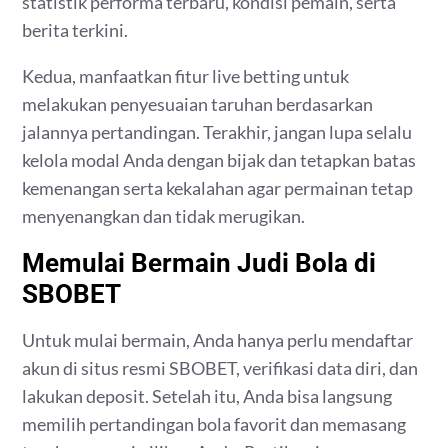
statistik performa terbaru, kondisi pemain, serta
berita terkini.
Kedua, manfaatkan fitur live betting untuk
melakukan penyesuaian taruhan berdasarkan
jalannya pertandingan. Terakhir, jangan lupa selalu
kelola modal Anda dengan bijak dan tetapkan batas
kemenangan serta kekalahan agar permainan tetap
menyenangkan dan tidak merugikan.
Memulai Bermain Judi Bola di
SBOBET
Untuk mulai bermain, Anda hanya perlu mendaftar
akun di situs resmi SBOBET, verifikasi data diri, dan
lakukan deposit. Setelah itu, Anda bisa langsung
memilih pertandingan bola favorit dan memasang