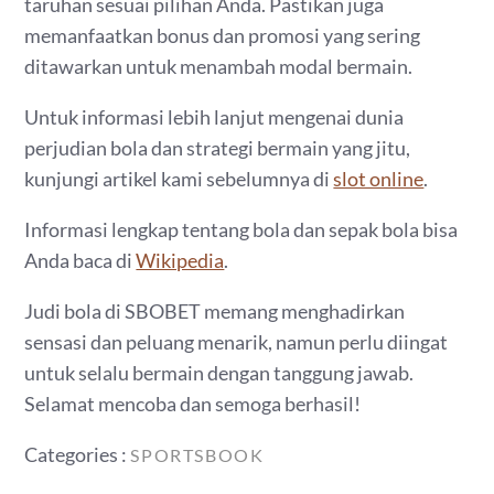
taruhan sesuai pilihan Anda. Pastikan juga
memanfaatkan bonus dan promosi yang sering
ditawarkan untuk menambah modal bermain.
Untuk informasi lebih lanjut mengenai dunia
perjudian bola dan strategi bermain yang jitu,
kunjungi artikel kami sebelumnya di
slot online
.
Informasi lengkap tentang bola dan sepak bola bisa
Anda baca di
Wikipedia
.
Judi bola di SBOBET memang menghadirkan
sensasi dan peluang menarik, namun perlu diingat
untuk selalu bermain dengan tanggung jawab.
Selamat mencoba dan semoga berhasil!
Categories
Categories :
SPORTSBOOK
: