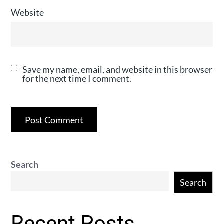
Website
Save my name, email, and website in this browser
for the next time I comment.
Search
Search
Recent Posts