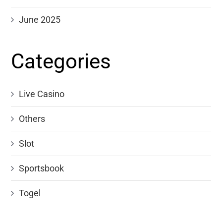
June 2025
Categories
Live Casino
Others
Slot
Sportsbook
Togel