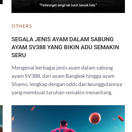
OTHERS
SEGALA JENIS AYAM DALAM SABUNG
AYAM SV388 YANG BIKIN ADU SEMAKIN
SERU
Mengenal berbagai jenis ayam dalam sabung
ayam SV388, dari ayam Bangkok hingga ayam
Shamo, lengkap dengan odds dan keunggulannya
yang membuat taruhan semakin menantang.