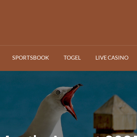
SPORTSBOOK
TOGEL
LIVE CASINO