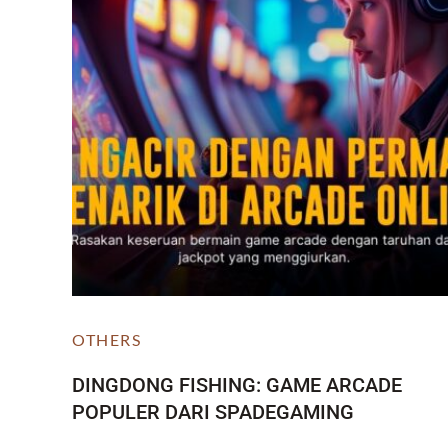
OTHERS
DINGDONG FISHING: GAME ARCADE
POPULER DARI SPADEGAMING