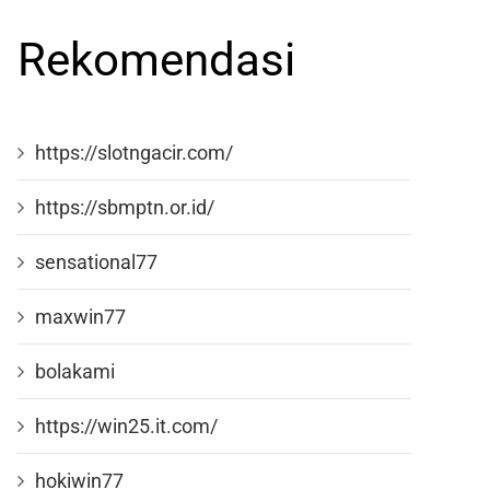
Rekomendasi
https://slotngacir.com/
https://sbmptn.or.id/
sensational77
maxwin77
bolakami
https://win25.it.com/
hokiwin77