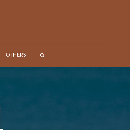
OTHERS