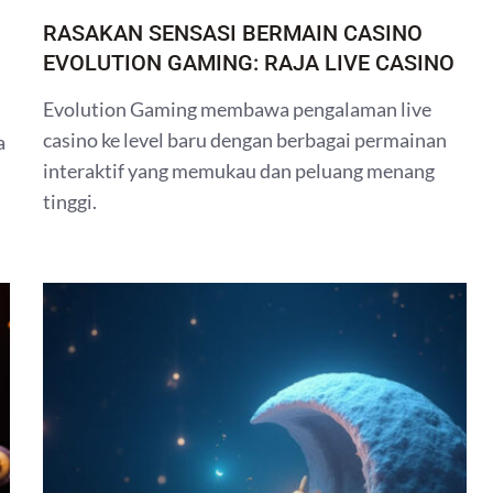
RASAKAN SENSASI BERMAIN CASINO
EVOLUTION GAMING: RAJA LIVE CASINO
Evolution Gaming membawa pengalaman live
casino ke level baru dengan berbagai permainan
a
interaktif yang memukau dan peluang menang
tinggi.