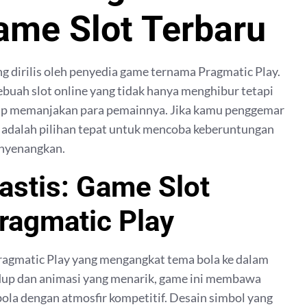
ame Slot Terbaru
ng dirilis oleh penyedia game ternama Pragmatic Play.
uah slot online yang tidak hanya menghibur tetapi
iap memanjakan para pemainnya. Jika kamu penggemar
s adalah pilihan tepat untuk mencoba keberuntungan
enyenangkan.
astis: Game Slot
ragmatic Play
Pragmatic Play yang mengangkat tema bola ke dalam
idup dan animasi yang menarik, game ini membawa
ola dengan atmosfir kompetitif. Desain simbol yang