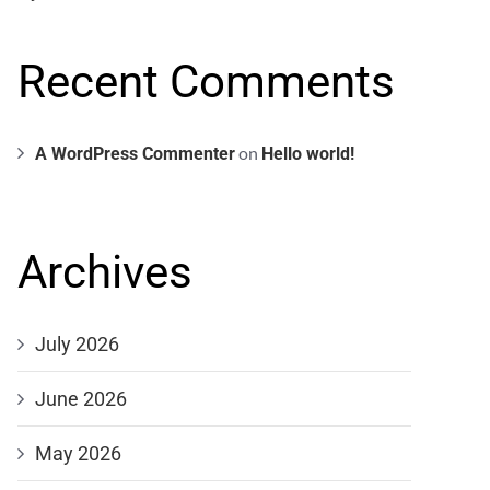
Recent Comments
on
A WordPress Commenter
Hello world!
Archives
July 2026
June 2026
May 2026