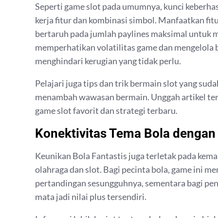
Seperti game slot pada umumnya, kunci keberhas
kerja fitur dan kombinasi simbol. Manfaatkan fit
bertaruh pada jumlah paylines maksimal untuk m
memperhatikan volatilitas game dan mengelola b
menghindari kerugian yang tidak perlu.
Pelajari juga tips dan trik bermain slot yang su
menambah wawasan bermain. Unggah artikel ter
game slot favorit dan strategi terbaru.
Konektivitas Tema Bola dengan 
Keunikan Bola Fantastis juga terletak pada ke
olahraga dan slot. Bagi pecinta bola, game ini 
pertandingan sesungguhnya, sementara bagi peng
mata jadi nilai plus tersendiri.