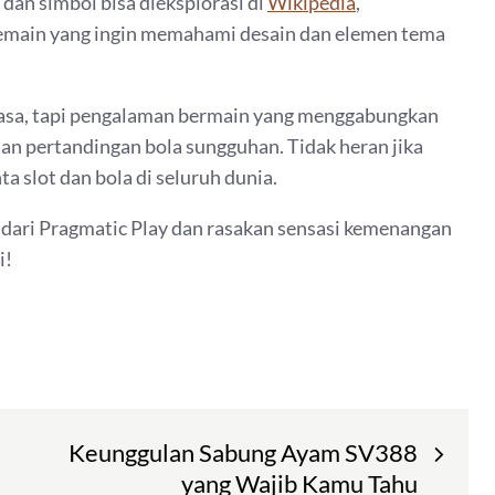
 dan simbol bisa dieksplorasi di
Wikipedia
,
pemain yang ingin memahami desain dan elemen tema
biasa, tapi pengalaman bermain yang menggabungkan
an pertandingan bola sungguhan. Tidak heran jika
a slot dan bola di seluruh dunia.
is dari Pragmatic Play dan rasakan sensasi kemenangan
i!
Keunggulan Sabung Ayam SV388
yang Wajib Kamu Tahu