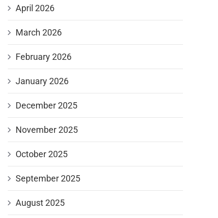
April 2026
March 2026
February 2026
January 2026
December 2025
November 2025
October 2025
September 2025
August 2025