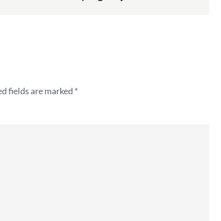
d fields are marked
*