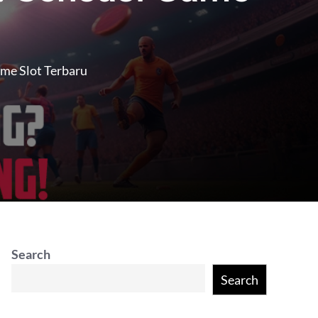
ame Slot Terbaru
Search
Search