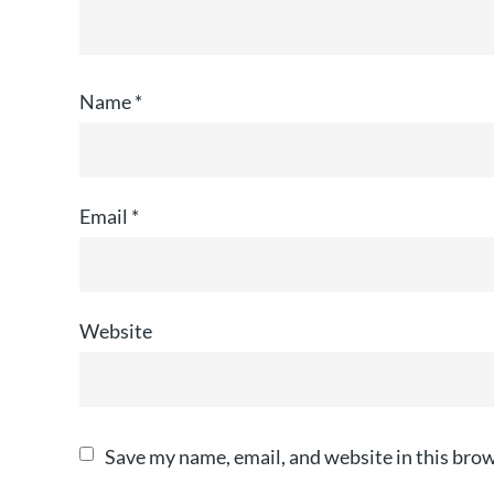
Name
*
Email
*
Website
Save my name, email, and website in this brow