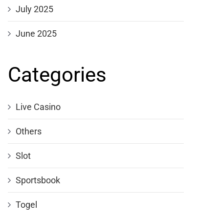
July 2025
June 2025
Categories
Live Casino
Others
Slot
Sportsbook
Togel