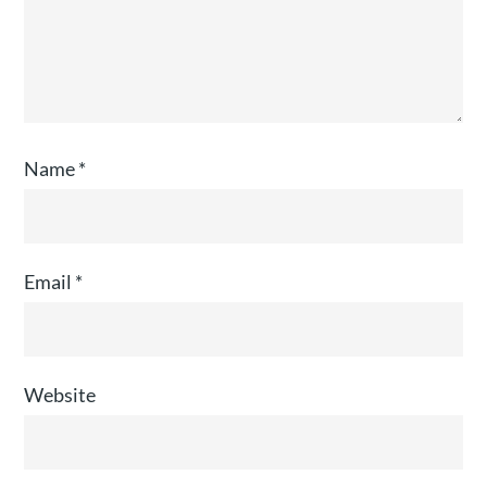
Name
*
Email
*
Website