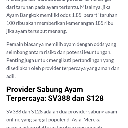
dari taruhan pada ayam tertentu. Misalnya, jika
Ayam Bangkok memiliki odds 1.85, berarti taruhan
100 ribu akan memberikan kemenangan 185 ribu
jika ayam tersebut menang.
Pemain biasanya memilih ayam dengan odds yang
seimbang antara risiko dan potensi keuntungan.
Penting juga untuk mengikuti pertandingan yang
disediakan oleh provider terpercaya yang aman dan
adil.
Provider Sabung Ayam
Terpercaya: SV388 dan S128
SV388 dan S128 adalah dua provider sabung ayam
online yang sangat populer di Asia. Mereka
menawarkan platform taruhan yang mudah