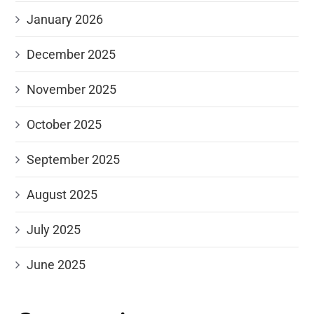
January 2026
December 2025
November 2025
October 2025
September 2025
August 2025
July 2025
June 2025