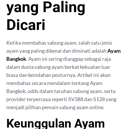
yang Paling
Dicari
Ketika membahas sabung ayam, salah satu jenis
ayam yang paling dikenal dan diminati adalah
Ayam
Bangkok
. Ayam ini sering dianggap sebagai raja
dalam dunia sabung ayam berkat kekuatan luar
biasa dan keindahan posturnya. Artikel ini akan
membahas secara mendalam tentang Ayam
Bangkok, odds dalam taruhan sabung ayam, serta
provider terpercaya seperti SV388 dan S128 yang
menjadi pilihan pemain sabung ayam online.
Keunggulan Ayam