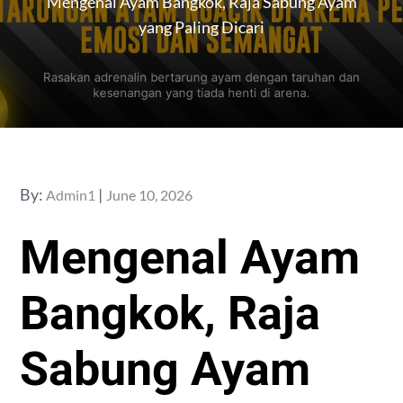
Mengenal Ayam Bangkok, Raja Sabung Ayam
yang Paling Dicari
Posted
By:
Admin1
June 10, 2026
on
Mengenal Ayam
Bangkok, Raja
Sabung Ayam