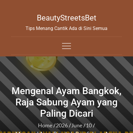
Skip
to
BeautyStreetsBet
content
Tips Menang Cantik Ada di Sini Semua
Mengenal Ayam Bangkok,
Raja Sabung Ayam yang
Paling Dicari
Home
2026
June
10