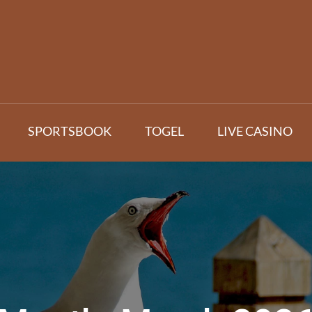
SPORTSBOOK
TOGEL
LIVE CASINO