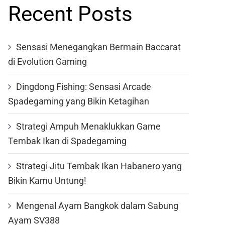
Recent Posts
Sensasi Menegangkan Bermain Baccarat
di Evolution Gaming
Dingdong Fishing: Sensasi Arcade
Spadegaming yang Bikin Ketagihan
Strategi Ampuh Menaklukkan Game
Tembak Ikan di Spadegaming
Strategi Jitu Tembak Ikan Habanero yang
Bikin Kamu Untung!
Mengenal Ayam Bangkok dalam Sabung
Ayam SV388