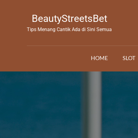
Skip
to
BeautyStreetsBet
content
Tips Menang Cantik Ada di Sini Semua
HOME
SLOT