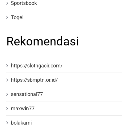
Sportsbook
Togel
Rekomendasi
https://slotngacir.com/
https://sbmptn.or.id/
sensational77
maxwin77
bolakami