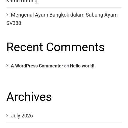
Kamu Untung!
Mengenal Ayam Bangkok dalam Sabung Ayam
SV388
Recent Comments
on
A WordPress Commenter
Hello world!
Archives
July 2026