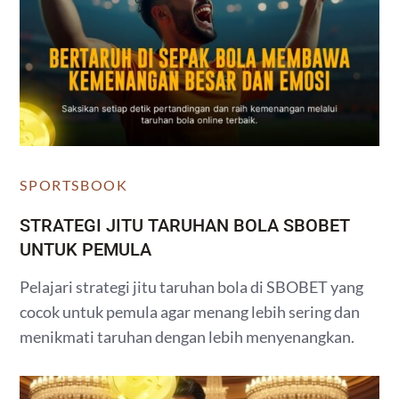
SPORTSBOOK
STRATEGI JITU TARUHAN BOLA SBOBET
UNTUK PEMULA
Pelajari strategi jitu taruhan bola di SBOBET yang
cocok untuk pemula agar menang lebih sering dan
menikmati taruhan dengan lebih menyenangkan.