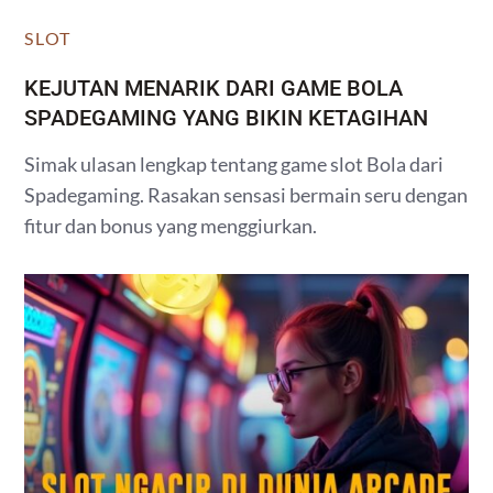
SLOT
KEJUTAN MENARIK DARI GAME BOLA
SPADEGAMING YANG BIKIN KETAGIHAN
Simak ulasan lengkap tentang game slot Bola dari
Spadegaming. Rasakan sensasi bermain seru dengan
fitur dan bonus yang menggiurkan.