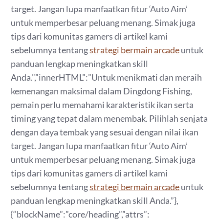
target. Jangan lupa manfaatkan fitur ‘Auto Aim’
untuk memperbesar peluang menang. Simak juga
tips dari komunitas gamers di artikel kami
sebelumnya tentang
strategi bermain arcade
untuk
panduan lengkap meningkatkan skill
Anda.”,”innerHTML”:”Untuk menikmati dan meraih
kemenangan maksimal dalam Dingdong Fishing,
pemain perlu memahami karakteristik ikan serta
timing yang tepat dalam menembak. Pilihlah senjata
dengan daya tembak yang sesuai dengan nilai ikan
target. Jangan lupa manfaatkan fitur ‘Auto Aim’
untuk memperbesar peluang menang. Simak juga
tips dari komunitas gamers di artikel kami
sebelumnya tentang
strategi bermain arcade
untuk
panduan lengkap meningkatkan skill Anda.”},
{“blockName”:”core/heading”,”attrs”: