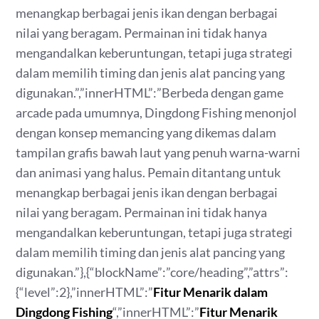
menangkap berbagai jenis ikan dengan berbagai
nilai yang beragam. Permainan ini tidak hanya
mengandalkan keberuntungan, tetapi juga strategi
dalam memilih timing dan jenis alat pancing yang
digunakan.”,”innerHTML”:”Berbeda dengan game
arcade pada umumnya, Dingdong Fishing menonjol
dengan konsep memancing yang dikemas dalam
tampilan grafis bawah laut yang penuh warna-warni
dan animasi yang halus. Pemain ditantang untuk
menangkap berbagai jenis ikan dengan berbagai
nilai yang beragam. Permainan ini tidak hanya
mengandalkan keberuntungan, tetapi juga strategi
dalam memilih timing dan jenis alat pancing yang
digunakan.”},{“blockName”:”core/heading”,”attrs”:
{“level”:2},”innerHTML”:”
Fitur Menarik dalam
Dingdong Fishing
“,”innerHTML”:”
Fitur Menarik