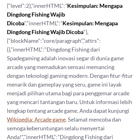
{“level”:2},”innerHTML”:”
Kesimpulan: Mengapa
Dingdong Fishing Wajib
Dicoba
“,”innerHTML”:”
Kesimpulan: Mengapa
Dingdong Fishing Wajib Dicoba
“},
{“blockName”:”core/paragraph”,”attrs”:
{},”innerHTML”:”Dingdong Fishing dari
Spadegaming adalah inovasi segar di dunia game
arcade yang memadukan sensasi memancing
dengan teknologi gaming modern. Dengan fitur-fitur
menarik dan gameplay yang seru, game ini layak
menjadi pilihan utama bagi para penggemar arcade
yang mencari tantangan baru. Untuk informasi lebih
lengkap tentang arcade game, Anda dapat kunjungi
Wikipedia: Arcade game
. Selamat mencoba dan
semoga keberuntungan selalu menyertai
Anda!”,”innerHTML”:”Dingdong Fishing dari