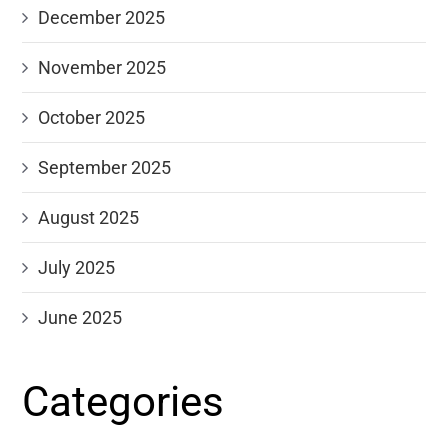
December 2025
November 2025
October 2025
September 2025
August 2025
July 2025
June 2025
Categories