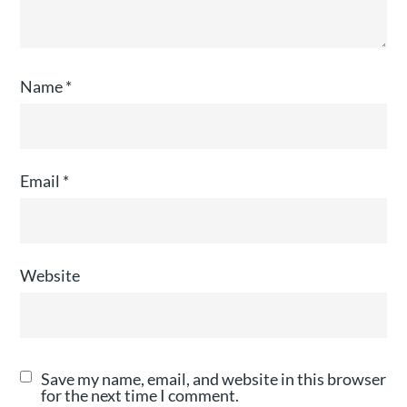
Name
*
Email
*
Website
Save my name, email, and website in this browser
for the next time I comment.