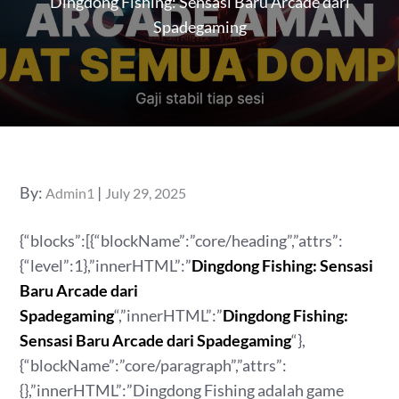
Dingdong Fishing: Sensasi Baru Arcade dari
Spadegaming
Posted
By:
Admin1
July 29, 2025
on
{“blocks”:[{“blockName”:”core/heading”,”attrs”:
{“level”:1},”innerHTML”:”
Dingdong Fishing: Sensasi
Baru Arcade dari
Spadegaming
“,”innerHTML”:”
Dingdong Fishing:
Sensasi Baru Arcade dari Spadegaming
“},
{“blockName”:”core/paragraph”,”attrs”:
{},”innerHTML”:”Dingdong Fishing adalah game