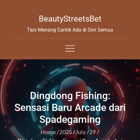
Skip
to
BeautyStreetsBet
content
Tips Menang Cantik Ada di Sini Semua
Dingdong Fishing:
Sensasi Baru Arcade dari
Spadegaming
Home
2025
July
29