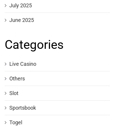
July 2025
June 2025
Categories
Live Casino
Others
Slot
Sportsbook
Togel