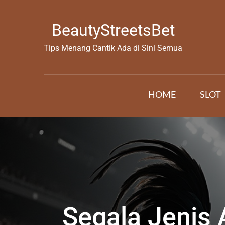
Skip
to
BeautyStreetsBet
content
Tips Menang Cantik Ada di Sini Semua
HOME
SLOT
Segala Jenis