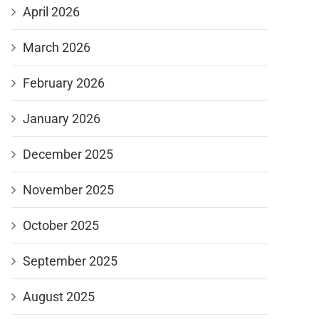
April 2026
March 2026
February 2026
January 2026
December 2025
November 2025
October 2025
September 2025
August 2025