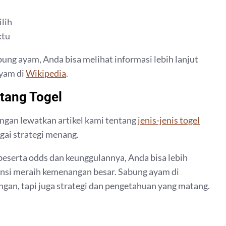
ilih
ktu
ung ayam, Anda bisa melihat informasi lebih lanjut
ayam di
Wikipedia
.
tang Togel
ngan lewatkan artikel kami tentang
jenis-jenis togel
gai strategi menang.
serta odds dan keunggulannya, Anda bisa lebih
ensi meraih kemenangan besar. Sabung ayam di
ungan, tapi juga strategi dan pengetahuan yang matang.