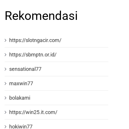
Rekomendasi
https://slotngacir.com/
https://sbmptn.or.id/
sensational77
maxwin77
bolakami
https://win25.it.com/
hokiwin77