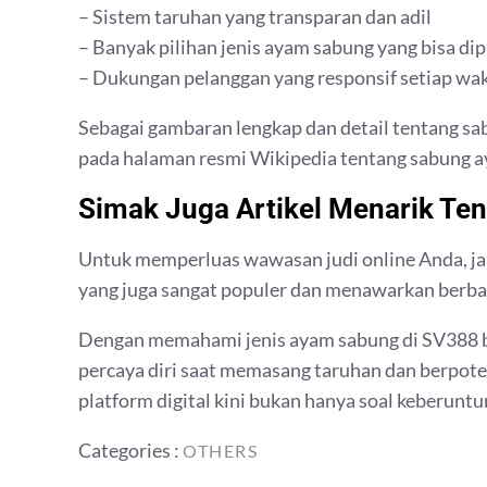
– Sistem taruhan yang transparan dan adil
– Banyak pilihan jenis ayam sabung yang bisa dip
– Dukungan pelanggan yang responsif setiap wa
Sebagai gambaran lengkap dan detail tentang sab
pada halaman resmi Wikipedia tentang sabung 
Simak Juga Artikel Menarik Ten
Untuk memperluas wawasan judi online Anda, ja
yang juga sangat populer dan menawarkan berba
Dengan memahami jenis ayam sabung di SV388 be
percaya diri saat memasang taruhan dan berpot
platform digital kini bukan hanya soal keberunt
Categories
Categories :
OTHERS
: