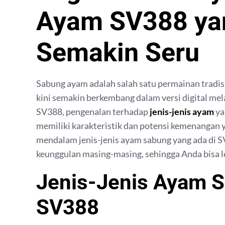
Ayam SV388 yan
Semakin Seru
Sabung ayam adalah salah satu permainan tradisi
kini semakin berkembang dalam versi digital me
SV388, pengenalan terhadap
jenis-jenis ayam
ya
memiliki karakteristik dan potensi kemenangan 
mendalam jenis-jenis ayam sabung yang ada di S
keunggulan masing-masing, sehingga Anda bisa
Jenis-Jenis Ayam S
SV388