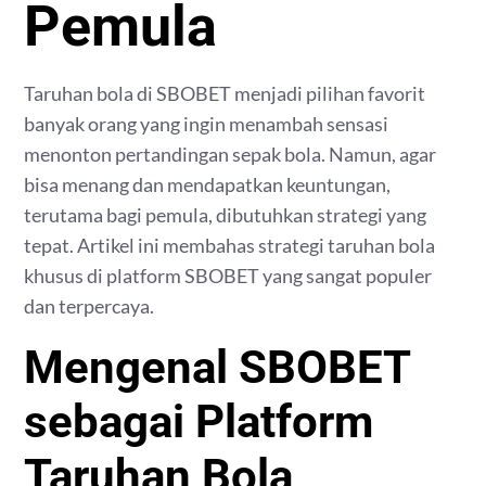
Pemula
Taruhan bola di SBOBET menjadi pilihan favorit
banyak orang yang ingin menambah sensasi
menonton pertandingan sepak bola. Namun, agar
bisa menang dan mendapatkan keuntungan,
terutama bagi pemula, dibutuhkan strategi yang
tepat. Artikel ini membahas strategi taruhan bola
khusus di platform SBOBET yang sangat populer
dan terpercaya.
Mengenal SBOBET
sebagai Platform
Taruhan Bola