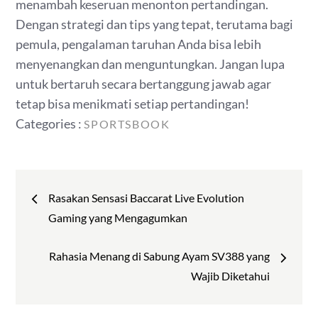
menambah keseruan menonton pertandingan.
Dengan strategi dan tips yang tepat, terutama bagi
pemula, pengalaman taruhan Anda bisa lebih
menyenangkan dan menguntungkan. Jangan lupa
untuk bertaruh secara bertanggung jawab agar
tetap bisa menikmati setiap pertandingan!
Categories
Categories :
SPORTSBOOK
:
Post
Rasakan Sensasi Baccarat Live Evolution
navigation
Gaming yang Mengagumkan
Rahasia Menang di Sabung Ayam SV388 yang
Wajib Diketahui