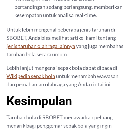
pertandingan sedang berlangsung, memberikan
kesempatan untuk analisa real-time.
Untuk lebih mengenal beberapa jenis taruhan di
SBOBET, Anda bisa melihat artikel kami tentang
jenis taruhan olahraga lainnya
yang juga membahas
taruhan bola secara umum.
Lebih lanjut mengenai sepak bola dapat dibaca di
Wikipedia sepak bola
untuk menambah wawasan
dan pemahaman olahraga yang Anda cintai ini.
Kesimpulan
Taruhan bola di SBOBET menawarkan peluang
menarik bagi penggemar sepak bola yang ingin