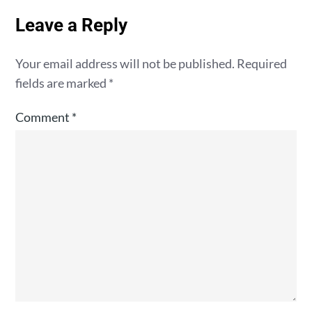
Leave a Reply
Your email address will not be published.
Required
fields are marked
*
Comment
*