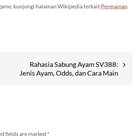
game, kunjungi halaman Wikipedia terkait
Permainan
Rahasia Sabung Ayam SV388:
Jenis Ayam, Odds, dan Cara Main
d fields are marked
*