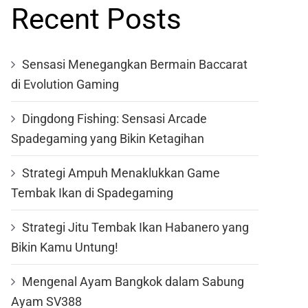
Recent Posts
Sensasi Menegangkan Bermain Baccarat
di Evolution Gaming
Dingdong Fishing: Sensasi Arcade
Spadegaming yang Bikin Ketagihan
Strategi Ampuh Menaklukkan Game
Tembak Ikan di Spadegaming
Strategi Jitu Tembak Ikan Habanero yang
Bikin Kamu Untung!
Mengenal Ayam Bangkok dalam Sabung
Ayam SV388