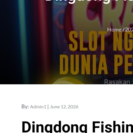
Home
20
Posted
By:
Admin1
June 12, 2026
on
Dingdong Fishin