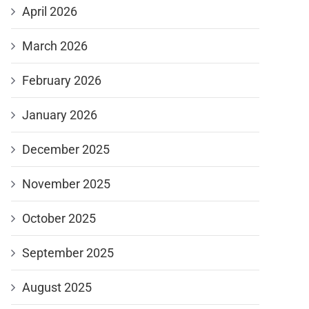
April 2026
March 2026
February 2026
January 2026
December 2025
November 2025
October 2025
September 2025
August 2025