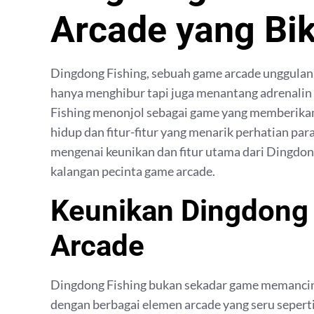
Arcade yang Bik
Dingdong Fishing, sebuah game arcade unggulan 
hanya menghibur tapi juga menantang adrenalin
Fishing menonjol sebagai game yang memberikan 
hidup dan fitur-fitur yang menarik perhatian par
mengenai keunikan dan fitur utama dari Dingdon
kalangan pecinta game arcade.
Keunikan Dingdong 
Arcade
Dingdong Fishing bukan sekadar game memancin
dengan berbagai elemen arcade yang seru seperti