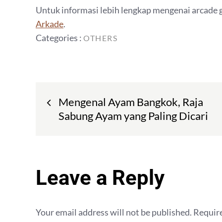
Untuk informasi lebih lengkap mengenai arcade 
Arkade
.
Categories
Categories :
OTHERS
:
Post
Mengenal Ayam Bangkok, Raja
navigation
Sabung Ayam yang Paling Dicari
Leave a Reply
Your email address will not be published.
Require